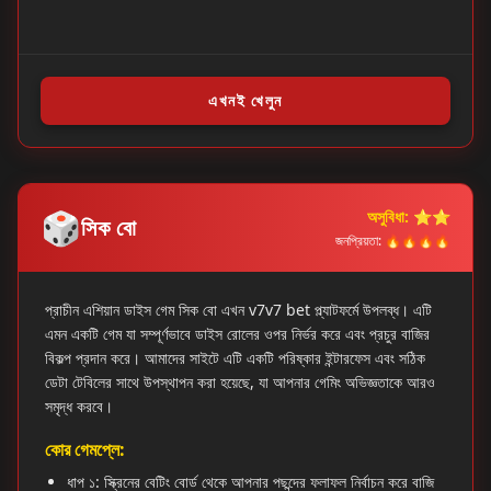
এখনই খেলুন
🎲
অসুবিধা: ⭐⭐
সিক বো
জনপ্রিয়তা: 🔥🔥🔥🔥
প্রাচীন এশিয়ান ডাইস গেম সিক বো এখন v7v7 bet প্ল্যাটফর্মে উপলব্ধ। এটি
এমন একটি গেম যা সম্পূর্ণভাবে ডাইস রোলের ওপর নির্ভর করে এবং প্রচুর বাজির
বিকল্প প্রদান করে। আমাদের সাইটে এটি একটি পরিষ্কার ইন্টারফেস এবং সঠিক
ডেটা টেবিলের সাথে উপস্থাপন করা হয়েছে, যা আপনার গেমিং অভিজ্ঞতাকে আরও
সমৃদ্ধ করবে।
কোর গেমপ্লে:
ধাপ ১: স্ক্রিনের বেটিং বোর্ড থেকে আপনার পছন্দের ফলাফল নির্বাচন করে বাজি