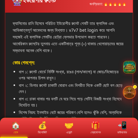
🎡
ইউরোপীয় রুলেট
জনপ্রিয়তা: 🔥🔥🔥🔥🔥
ক্যাসিনোর রানি হিসেবে পরিচিত ইউরোপীয় রুলেট গেমটি তার ক্লাসিক এবং
আভিজাত্যপূর্ণ আবেদনের জন্য বিখ্যাত। v7v7 bet login করে আপনি
সহজেই এই ক্লাসিক গেমটির রেট্রো ফ্লেভার উপভোগ করতে পারবেন।
আমেরিকান রুলেটের তুলনায় এতে একটিমাত্র শূন্য (০) থাকায় খেলোয়াড়দের জয়ের
সম্ভাবনা অনেক বেশি থাকে।
কোর গেমপ্লে:
ধাপ ১: রুলেট বোর্ডে নির্দিষ্ট সংখ্যা, রঙের (লাল/কালো) বা জোড়/বিজোড়ের
ওপর আপনার চিপস রাখুন।
ধাপ ২: ডিলার রুলেট চাকাটি ঘোরান এবং বিপরীত দিকে একটি ছোট বল ছেড়ে
দেন।
ধাপ ৩: চাকা থামার পর বলটি যে ঘরে গিয়ে পড়ে সেটিই বিজয়ী সংখ্যা হিসেবে
বিবেচিত হয়।
বিশেষ নিয়ম: ইনসাইড বেটে জয়ের পরিমাণ বেশি হলেও ঝুঁকি বেশি, অন্যদিকে
আউটসাইড বেটে ঝুঁকি কম কিন্তু পেআউটও কম।
🏠
💰
🤝
🎁
📲
বৈশিষ্ট্য এবং লক্ষ্য দর্শক:
হোম
ডিপোজিট
এজেন্ট
প্রোমোশন
ডাউনলোড