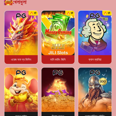
খেলাধুলা
🔥 হট
🔥 হট
🔥 হট
ওয়েজ অফ দ্য কিলিন
মানি কামিং জিলি
ক্যাশ ম্যানিয়া