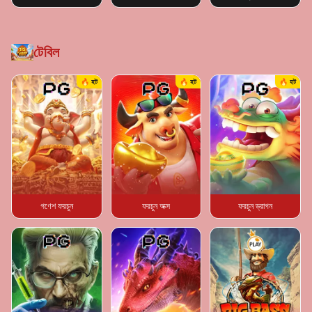
টেবিল
🔥 হট
🔥 হট
🔥 হট
গণেশ ফরচুন
ফরচুন অক্স
ফরচুন ড্রাগন