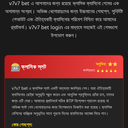
v7v7 bet এ আপনাদের জন্য রয়েছে ক্লাসিক ক্যাসিনো গেমের এক
অসামান্য সংগ্রহ। অভিজ্ঞ খেলোয়াড়দের জন্য উচ্চমানের গেমপ্লে, সুনির্দিষ্ট
পেআউট এবং ঐতিহ্যবাহী ক্যাসিনোর পরিবেশ নিশ্চিত করে আমাদের
প্ল্যাটফর্ম। v7v7 bet login এর মাধ্যমে সহজেই এই গেমগুলো
উপভোগ করুন।
🎰
অসুবিধা: ⭐⭐
ক্লাসিক স্লট
জনপ্রিয়তা: 🔥🔥🔥🔥🔥
v7v7 bet এ ক্লাসিক স্লট একটি অত্যন্ত জনপ্রিয় গেম। যারা ঐতিহ্যবাহী
ক্যাসিনোর রেট্রো অনুভূতি পছন্দ করেন এবং আধুনিক প্রযুক্তির ছোঁয়া চান, তাদের
জন্য এটি সেরা। আমাদের প্ল্যাটফর্মে সঠিক RTP বিশ্লেষণ প্যানেল রয়েছে যা
অভিজ্ঞ স্লট গেম খেলোয়াড়দের জন্য বিশেষভাবে ডিজাইন করা হয়েছে। ক্লাসিক
মেশিনের যান্ত্রিক অনুভূতির সাথে পুরনো দিনের ক্যাসিনোর আমেজ ফিরে পান।
কোর গেমপ্লে: