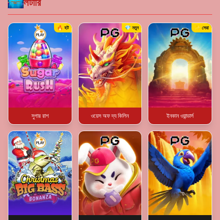
লটারি
🔥 হট
💎 নতুন
✨ সেরা
সুগার রাশ
ওয়েস অফ দ্য কিলিন
ইনকান ওয়ান্ডার্স