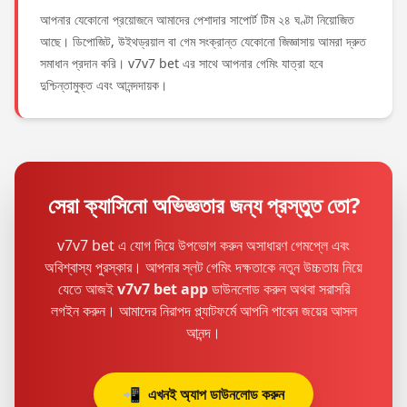
আপনার যেকোনো প্রয়োজনে আমাদের পেশাদার সাপোর্ট টিম ২৪ ঘণ্টা নিয়োজিত
আছে। ডিপোজিট, উইথড্রয়াল বা গেম সংক্রান্ত যেকোনো জিজ্ঞাসায় আমরা দ্রুত
সমাধান প্রদান করি। v7v7 bet এর সাথে আপনার গেমিং যাত্রা হবে
দুশ্চিন্তামুক্ত এবং আনন্দদায়ক।
সেরা ক্যাসিনো অভিজ্ঞতার জন্য প্রস্তুত তো?
v7v7 bet এ যোগ দিয়ে উপভোগ করুন অসাধারণ গেমপ্লে এবং
অবিশ্বাস্য পুরস্কার। আপনার স্লট গেমিং দক্ষতাকে নতুন উচ্চতায় নিয়ে
যেতে আজই
v7v7 bet app
ডাউনলোড করুন অথবা সরাসরি
লগইন করুন। আমাদের নিরাপদ প্ল্যাটফর্মে আপনি পাবেন জয়ের আসল
আনন্দ।
📲
এখনই অ্যাপ ডাউনলোড করুন