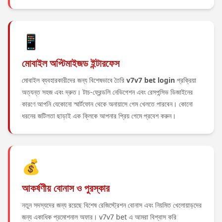
29/06/2026 তপাদা*** বোনাস পেয়েছেন 550 BDT 🎁
29/06/2026 খন্*** জ্যাকপট জিতেছেন 150,000 BDT 🎰
29/06/2026 বসুম*** উত্তোলন সফল 13,800 BDT ✅
📱
29/06/2026 রহমানমজুমদ*** উত্তোলন সফল 16,500 BDT ✅
29/06/2026 রহমানচ*** বোনাস পেয়েছেন 1,050 BDT ✨
29/06/2026 মাহম*** জিতেছেন 16,000 BDT 🔥
মোবাইল অপ্টিমাইজড ইন্টারফেস
29/06/2026 রহমানচৌ*** রিবেট পেয়েছেন 1,600 BDT 🎊
মোবাইল ব্যবহারকারীদের জন্য বিশেষভাবে তৈরি
v7v7 bet login
প্রক্রিয়া
অত্যন্ত সহজ এবং দ্রুত। টাচ-ফ্রেন্ডলি নেভিগেশন এবং রেসপন্সিভ ডিজাইনের
কারণে আপনি যেকোনো স্মার্টফোন থেকে অনায়াসে গেম খেলতে পারবেন। কোনো
ধরনের জটিলতা ছাড়াই এক ক্লিকে আপনার প্রিয় গেমে প্রবেশ করুন।
💰
আকর্ষণীয় বোনাস ও পুরস্কার
নতুন সদস্যদের জন্য রয়েছে বিশেষ রেজিস্ট্রেশন বোনাস এবং নিয়মিত খেলোয়াড়দের
জন্য একাধিক প্রমোশনাল অফার। v7v7 bet এ আমরা বিশ্বাস করি