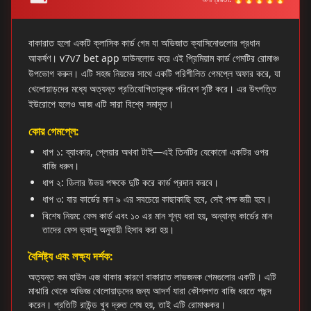
বাকারাত হলো একটি ক্লাসিক কার্ড গেম যা অভিজাত ক্যাসিনোগুলোর প্রধান
আকর্ষণ। v7v7 bet app ডাউনলোড করে এই প্রিমিয়াম কার্ড গেমটির রোমাঞ্চ
উপভোগ করুন। এটি সহজ নিয়মের সাথে একটি পরিশীলিত গেমপ্লে অফার করে, যা
খেলোয়াড়দের মধ্যে অত্যন্ত প্রতিযোগিতামূলক পরিবেশ সৃষ্টি করে। এর উৎপত্তি
ইউরোপে হলেও আজ এটি সারা বিশ্বে সমাদৃত।
কোর গেমপ্লে:
ধাপ ১: ব্যাংকার, প্লেয়ার অথবা টাই—এই তিনটির যেকোনো একটির ওপর
বাজি ধরুন।
ধাপ ২: ডিলার উভয় পক্ষকে দুটি করে কার্ড প্রদান করবে।
ধাপ ৩: যার কার্ডের মান ৯ এর সবচেয়ে কাছাকাছি হবে, সেই পক্ষ জয়ী হবে।
বিশেষ নিয়ম: ফেস কার্ড এবং ১০ এর মান শূন্য ধরা হয়, অন্যান্য কার্ডের মান
তাদের ফেস ভ্যালু অনুযায়ী হিসাব করা হয়।
বৈশিষ্ট্য এবং লক্ষ্য দর্শক:
অত্যন্ত কম হাউস এজ থাকার কারণে বাকারাত লাভজনক গেমগুলোর একটি। এটি
মাঝারি থেকে অভিজ্ঞ খেলোয়াড়দের জন্য আদর্শ যারা কৌশলগত বাজি ধরতে পছন্দ
করেন। প্রতিটি রাউন্ড খুব দ্রুত শেষ হয়, তাই এটি রোমাঞ্চকর।