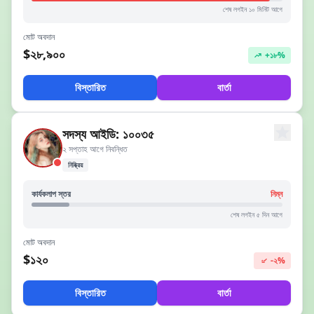
শেষ লগইন ১০ মিনিট আগে
মোট অবদান
$২৮,৯০০
+১৮%
বিস্তারিত
বার্তা
সদস্য আইডি: ১০০৩৫
২ সপ্তাহ আগে নিবন্ধিত
নিষ্ক্রিয়
কার্যকলাপ স্তর
নিম্ন
শেষ লগইন ৫ দিন আগে
মোট অবদান
$১২০
-২%
বিস্তারিত
বার্তা