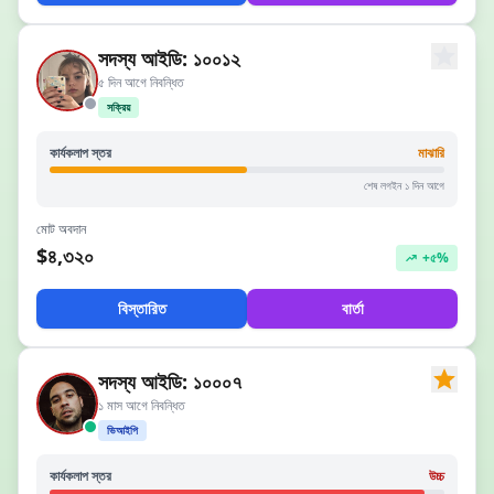
সদস্য আইডি: ১০০১২
৫ দিন আগে নিবন্ধিত
সক্রিয়
কার্যকলাপ স্তর
মাঝারি
শেষ লগইন ১ দিন আগে
মোট অবদান
$৪,৩২০
+৫%
বিস্তারিত
বার্তা
সদস্য আইডি: ১০০০৭
১ মাস আগে নিবন্ধিত
ভিআইপি
কার্যকলাপ স্তর
উচ্চ