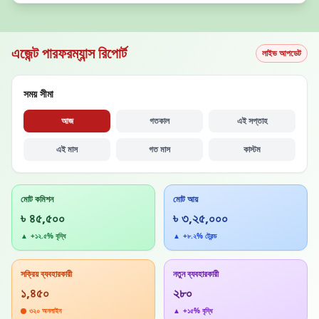
এজেন্ট পারফরম্যান্স রিপোর্ট
লাইভ আপডেট
সময় সীমা
আজ
গতকাল
এই সপ্তাহ
এই মাস
গত মাস
কাস্টম
মোট কমিশন
মোট আয়
৳ ৪৫,৫০০
৳ ৩,২৫,০০০
▲
+১২.৫% বৃদ্ধি
▲
+৮.২% ট্রেন্ড
সক্রিয় ব্যবহারকারী
নতুন ব্যবহারকারী
১,৪৫০
২৮০
৩২০ অনলাইন
▲
+১৫% বৃদ্ধি