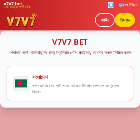
v7v7 bet
🌐
🗺️
দেশ নির্বাচন
সেরা রেট্রো স্লট গেম
লগইন
নিবন্ধন
V7V7 BET
পেশাদার স্লট খেলোয়াড়দের জন্য প্রিমিয়াম গেমিং প্ল্যাটফর্ম, আপনার অঞ্চল নির্বাচন করুন
বাংলাদেশ
দক্ষিণ এশিয়ার সেরা স্লট গেমের অভিজ্ঞতা উপভোগ করুন এবং বড় পুরস্কার
জিতুন।