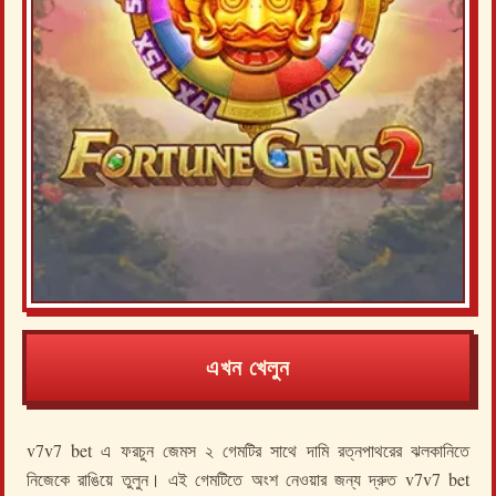
এখন খেলুন
v7v7 bet এ ফরচুন জেমস ২ গেমটির সাথে দামি রত্নপাথরের ঝলকানিতে
নিজেকে রাঙিয়ে তুলুন। এই গেমটিতে অংশ নেওয়ার জন্য দ্রুত v7v7 bet