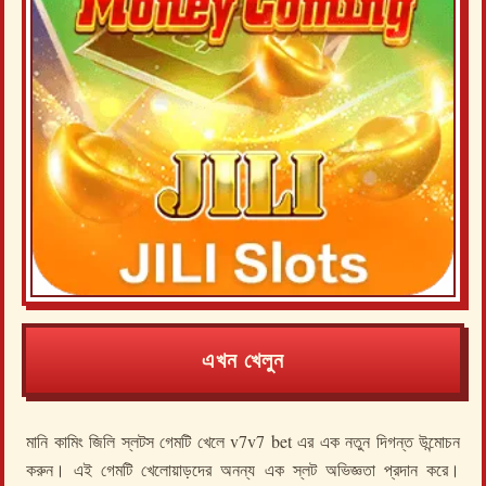
এখন খেলুন
মানি কামিং জিলি স্লটস গেমটি খেলে v7v7 bet এর এক নতুন দিগন্ত উন্মোচন
করুন। এই গেমটি খেলোয়াড়দের অনন্য এক স্লট অভিজ্ঞতা প্রদান করে।