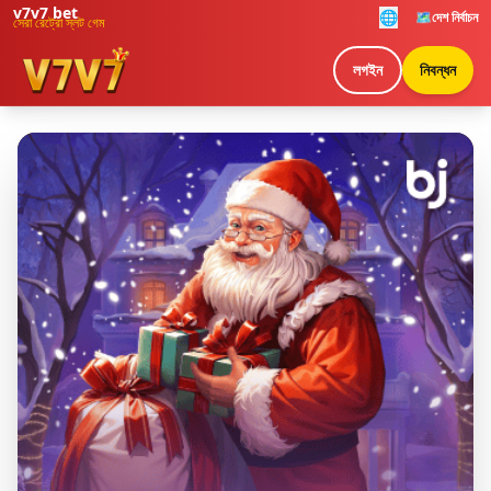
v7v7 bet
🌐
🗺️
দেশ নির্বাচন
সেরা রেট্রো স্লট গেম
লগইন
নিবন্ধন
📥
11/06/2026 রহম*** জিতেছেন 16,500 BDT