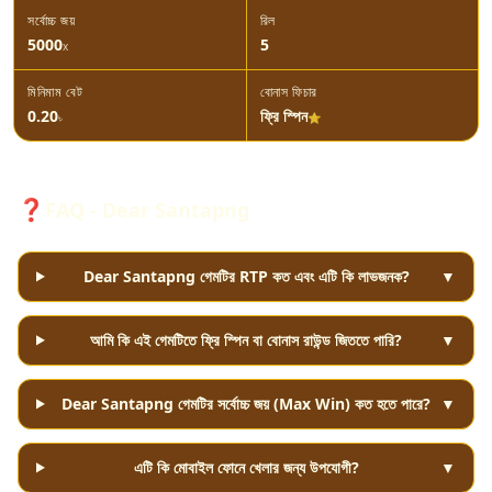
সর্বোচ্চ জয়
রিল
5000
5
x
মিনিমাম বেট
বোনাস ফিচার
0.20
ফ্রি স্পিন
৳
⭐
❓
FAQ - Dear Santapng
Dear Santapng গেমটির RTP কত এবং এটি কি লাভজনক?
▼
আমি কি এই গেমটিতে ফ্রি স্পিন বা বোনাস রাউন্ড জিততে পারি?
▼
Dear Santapng গেমটির সর্বোচ্চ জয় (Max Win) কত হতে পারে?
▼
এটি কি মোবাইল ফোনে খেলার জন্য উপযোগী?
▼