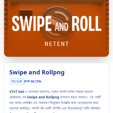
▶
Swipe and Rollpng
PG Soft
RTP 96.72%
v7v7 bet
-এ আপনাকে স্বাগতম, যেখানে আপনি বর্তমান সময়ের সবচেয়ে
রোমাঞ্চকর গেম
Swipe and Rollpng
উপভোগ করতে পারবেন। এই গেমটি
তার অনন্য মেকানিক্স এবং অসাধারণ ভিজ্যুয়াল ইফেক্টের জন্য খেলোয়াড়দের কাছে
অত্যন্ত জনপ্রিয়। আপনি যদি একটি গতিশীল এবং উত্তেজনাপূর্ণ গেমিং অভিজ্ঞতা