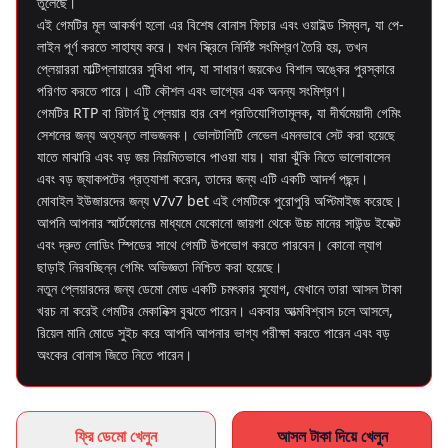
তুলেছে।
এই গেমটির মূল আকর্ষণ হলো এর বিশেষ বোনাস ফিচার এবং ওয়াইল্ড সিম্বল, যা পে-
লাইন পূর্ণ করতে সাহায্য করে। যখন স্ক্রিনে নির্দিষ্ট সংমিশ্রণ তৈরি হয়, তখন
প্লেয়াররা মাল্টিপ্লায়ারের সুবিধা পান, যা সাধারণ জয়কেও বিশাল অঙ্কের পুরস্কারে
পরিণত করতে পারে। এটি কৌশল এবং ভাগ্যের এক অনন্য সংমিশ্রণ।
গেমটির RTP বা রিটার্ন টু প্লেয়ার হার বেশ প্রতিযোগিতামূলক, যা দীর্ঘমেয়াদী গেমিং
সেশনের জন্য অত্যন্ত লাভজনক। ভোলটালিটি লেভেল এমনভাবে সেট করা হয়েছে
যাতে মাঝারি এবং বড় জয় নিয়মিতভাবে পাওয়া যায়। যারা ঝুঁকি নিতে ভালোবাসেন
এবং বড় জ্যাকপটের প্রত্যাশা করেন, তাদের জন্য এটি একটি আদর্শ পছন্দ।
মোবাইল ইউজারদের জন্য v7v7 bet এই গেমটিকে পুরোপুরি অপ্টিমাইজ করেছে।
আপনি আপনার স্মার্টফোনের মাধ্যমে যেকোনো জায়গা থেকে উচ্চ মানের সাউন্ড ইফেক্ট
এবং দ্রুত লোডিং স্পিডের সাথে গেমটি উপভোগ করতে পারবেন। কোনো ল্যাগ
ছাড়াই নিরবচ্ছিন্ন গেমিং অভিজ্ঞতা নিশ্চিত করা হয়েছে।
নতুন প্লেয়ারদের জন্য ডেমো মোড একটি চমৎকার সুযোগ, যেখানে তারা আসল টাকা
খরচ না করেই গেমটির মেকানিক্স বুঝতে পারেন। একবার আত্মবিশ্বাস চলে আসলে,
রিয়েল মানি মোডে সুইচ করে আপনি আপনার ভাগ্য পরীক্ষা করতে পারেন এবং বড়
অংকের বোনাস জিতে নিতে পারেন।
ফ্রি ডেমো খেলুন
আসল টাকা দিয়ে খেলুন