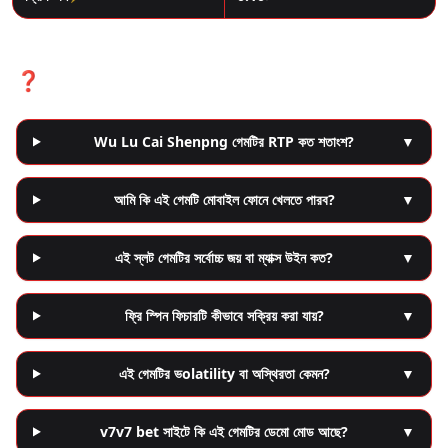
❓
FAQ - Wu Lu Cai Shenpng
Wu Lu Cai Shenpng গেমটির RTP কত শতাংশ?
▼
আমি কি এই গেমটি মোবাইল ফোনে খেলতে পারব?
▼
এই স্লট গেমটির সর্বোচ্চ জয় বা ম্যাক্স উইন কত?
▼
ফ্রি স্পিন ফিচারটি কীভাবে সক্রিয় করা যায়?
▼
এই গেমটির ভolatility বা অস্থিরতা কেমন?
▼
v7v7 bet সাইটে কি এই গেমটির ডেমো মোড আছে?
▼