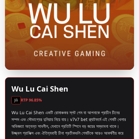
▶
Wu Lu Cai Shen
Jili
RTP 96.85%
Wu Lu Cai Shen একটি রোমাঞ্চকর স্লট গেম যা আপনাকে প্রাচীন চীনের
সম্পদ এবং সৌভাগ্যের দুনিয়ায় নিয়ে যায়। v7v7 bet প্ল্যাটফর্মে এই গেমটি খেলার
অভিজ্ঞতা অত্যন্ত সাবলীল, যেখানে প্রতিটি স্পিনে বড় জয়ের সম্ভাবনা থাকে।
উজ্জ্বল গ্রাফিক্স এবং ঐতিহ্যবাহী চীনা প্রতীকগুলি গেমটিকে আরও আকর্ষণীয় করে